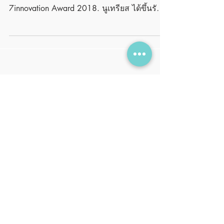
Congratulations to the NUTRIOZ team. We
have won the INVENTOR AWARD in
7innovation Award 2018. นูเทรียส ได้ขึ้นรับ
รางวัลสุดยอดนวัตกรรมเซเ...
Featured Posts
No posts
published
in this
language